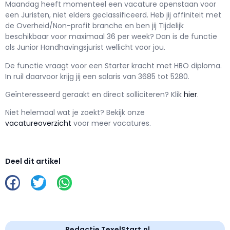
Maandag h
eeft momenteel een vacature openstaan voor
een
Juristen, niet elders geclassificeerd
. Heb jij affiniteit met
de Overheid/Non-profit branche en ben jij
Tijdelijk
beschikbaar voor maximaal
36 per week? Dan is de functie
als
Junior Handhavingsjurist wellicht voor jou.
De functie vraagt voor een
Starter kracht met
HBO
diploma.
In ruil daarvoor krijg jij een salaris van
3685
tot
5280.
Geïnteresseerd geraakt en d
irect solliciteren? Klik
hier
.
Niet helemaal wat je zoekt? Bekijk onze
vacatureoverzicht
voor meer vacatures.
Deel dit artikel
Redactie TexelStart.nl