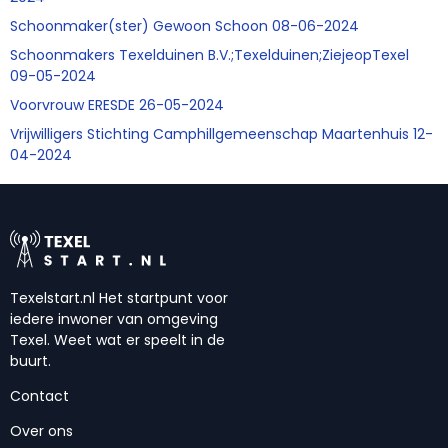
Schoonmaker(ster) Gewoon Schoon 08-06-2024
Schoonmakers Texelduinen B.V.;Texelduinen;ZiejeopTexel
09-05-2024
Voorvrouw ERESDE 26-05-2024
Vrijwilligers Stichting Camphillgemeenschap Maartenhuis 12-
04-2024
Texelstart.nl Het startpunt voor
iedere inwoner van omgeving
Texel. Weet wat er speelt in de
buurt.
Contact
Over ons