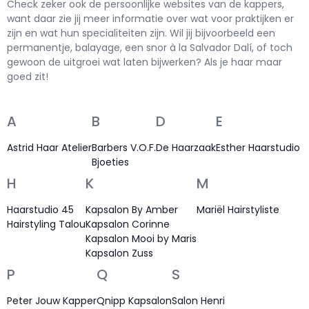
Check zeker ook de persoonlijke websites van de kappers,
want daar zie jij meer informatie over wat voor praktijken er
zijn en wat hun specialiteiten zijn. Wil jij bijvoorbeeld een
permanentje, balayage, een snor à la Salvador Dalí, of toch
gewoon de uitgroei wat laten bijwerken? Als je haar maar
goed zit!
A
B
D
E
Astrid Haar Atelier
Barbers V.O.F.
De Haarzaak
Esther Haarstudio
Bjoeties
H
K
M
Haarstudio 45
Kapsalon By Amber
Mariël Hairstyliste
Hairstyling Talou
Kapsalon Corinne
Kapsalon Mooi by Maris
Kapsalon Zuss
P
Q
S
Peter Jouw Kapper
Qnipp Kapsalon
Salon Henri