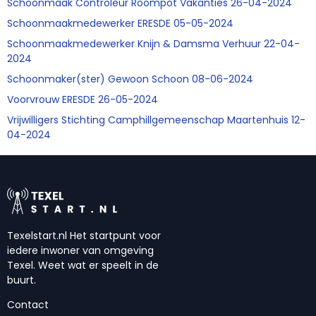
Schoonmaak Controleur Roompot Vakanties 26-04-2024
Schoonmaakmedewerker ERESDE 05-05-2024
Schoonmaakmedewerker Knijn & Damsma Verhuur 22-04-
2024
Schoonmaker(ster) Gewoon Schoon 08-06-2024
Voorvrouw ERESDE 26-05-2024
Vrijwilligers Stichting Camphillgemeenschap Maartenhuis 12-
04-2024
Texelstart.nl Het startpunt voor
iedere inwoner van omgeving
Texel. Weet wat er speelt in de
buurt.
Contact