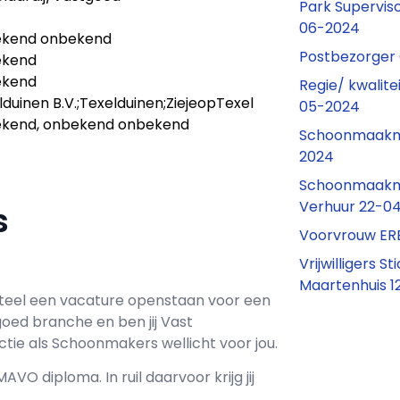
Park Supervis
06-2024
kend onbekend
Postbezorger
ekend
ekend
Regie/ kwalit
lduinen B.V.;Texelduinen;ZiejeopTexel
05-2024
kend, onbekend onbekend
Schoonmaakm
2024
Schoonmaakm
Verhuur 22-0
rs
Voorvrouw ER
Vrijwilligers
Maartenhuis 
eel een vacature openstaan voor een
tgoed branche en ben jij
Vast
ctie als
Schoonmakers wellicht voor jou.
MAVO
diploma. In ruil daarvoor krijg jij