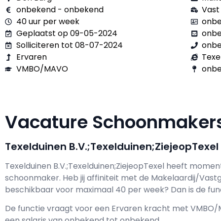
onbekend - onbekend
Vast
40 uur per week
onbe
Geplaatst op 09-05-2024
onb
Solliciteren tot 08-07-2024
onb
Ervaren
Texe
VMBO/MAVO
onbe
Vacature Schoonmake
Texelduinen B.V.;Texelduinen;ZiejeopTexel
Texelduinen B.V.;Texelduinen;ZiejeopTexel h
eeft moment
schoonmaker
. Heb jij affiniteit met de Makelaardij/Vas
beschikbaar voor maximaal
40 per week? Dan is de fun
De functie vraagt voor een
Ervaren kracht met
VMBO/
een salaris van
onbekend
tot
onbekend.