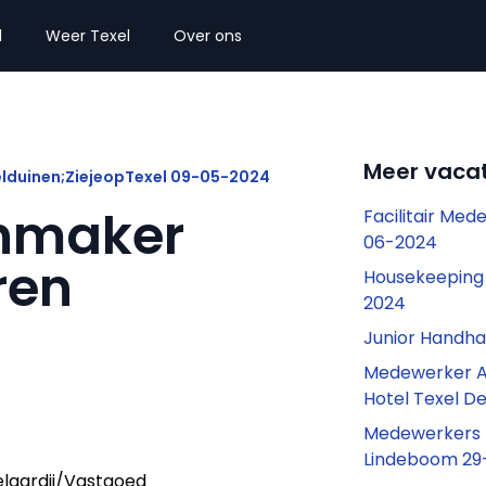
l
Weer Texel
Over ons
Meer vacat
elduinen;ZiejeopTexel 09-05-2024
nmaker
Facilitair Med
06-2024
ren
Housekeeping
2024
Junior Handha
Medewerker A
Hotel Texel D
Medewerkers H
Lindeboom 29
laardij/Vastgoed