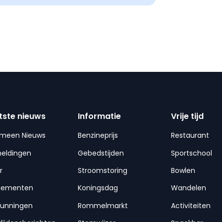
tste nieuws
Informatie
Vrije tijd
emeen Nieuws
Benzineprijs
Restaurant
meldingen
Gebedstijden
Sportschool
r
Stroomstoring
Bowlen
nementen
Koningsdag
Wandelen
gunningen
Rommelmarkt
Activiteiten