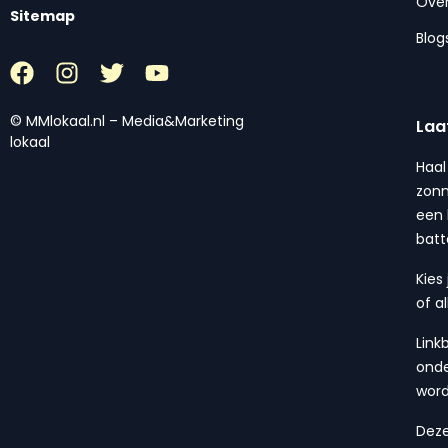
Over
Sitemap
Blog
© MMlokaal.nl – Media&Marketing
Laa
lokaal
Haal
zonn
een 
batt
Kies
of a
Link
onde
wor
Deze