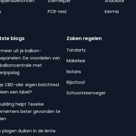
lijdensberichten
Stemwijzer
Snackbar
s
PCR-test
Kermis
tste blogs
Zaken regelen
Tandarts
 meer uit je balkon-
epanelen: De voordelen van
Makelaar
balkoncentrale met
Notaris
erijopslag
Rijschool
 je CBD-olie: eigen batchtest
lleen een label?
Schoorsteenveger
building helpt Texelse
rnemers beter gevonden te
den
 plagen duiken in de lente