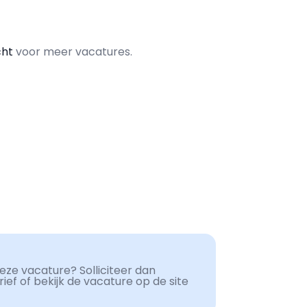
cht
voor meer vacatures.
ze vacature? Solliciteer dan
ef of bekijk de vacature op de site