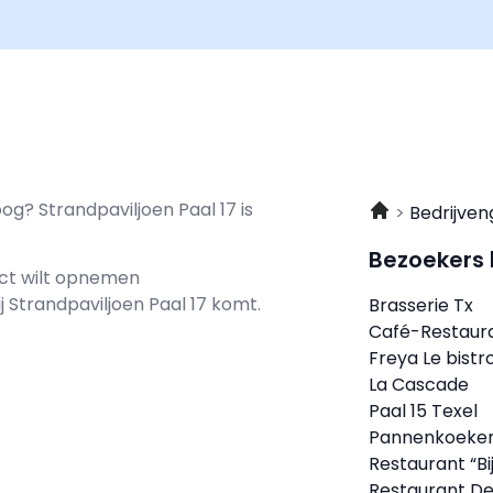
og? Strandpaviljoen Paal 17 is
Bedrijven
Bezoekers
act wilt opnemen
ij Strandpaviljoen Paal 17 komt.
Brasserie Tx
Café-Restaura
Freya Le bistr
La Cascade
Paal 15 Texel
Pannenkoekenh
Restaurant “Bi
Restaurant De