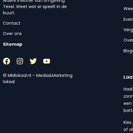
iedere inwoner van omgeving
Texel. Weet wat er speelt in de
Wee
buurt.
Eve
Contact
Ver
Over ons
Over
Sitemap
Blog
© MMlokaal.nl – Media&Marketing
Laa
lokaal
Haal
zonn
een 
batt
Kies
of a