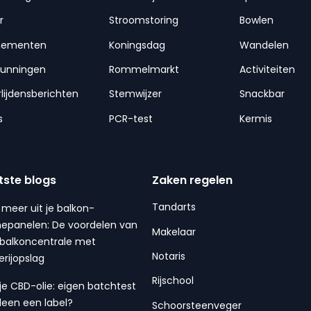
r
Stroomstoring
Bowlen
nementen
Koningsdag
Wandelen
gunningen
Rommelmarkt
Activiteiten
lijdensberichten
Stemwijzer
Snackbar
s
PCR-test
Kermis
tste blogs
Zaken regelen
Tandarts
 meer uit je balkon-
epanelen: De voordelen van
Makelaar
balkoncentrale met
Notaris
erijopslag
Rijschool
 je CBD-olie: eigen batchtest
lleen een label?
Schoorsteenveger