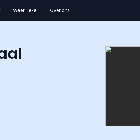
l
Weer Texel
Over ons
aal