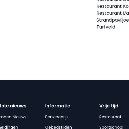
Restaurant K
Restaurant L’a
Strandpaviljo
Turfveld
tste nieuws
Informatie
Vrije tijd
emeen Nieuws
Benzineprijs
Restaurant
meldingen
Gebedstijden
Sportschool