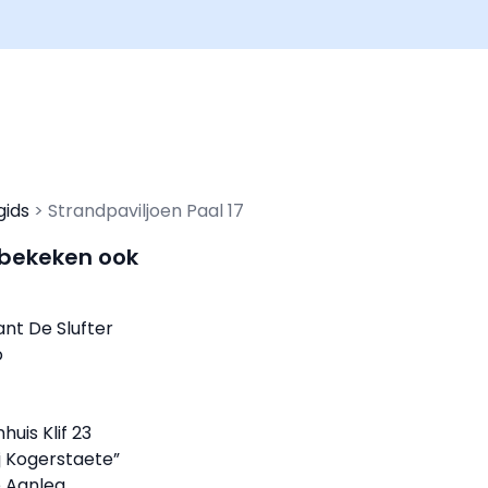
gids
Strandpaviljoen Paal 17
 bekeken ook
nt De Slufter
o
uis Klif 23
j Kogerstaete”
 Aanleg