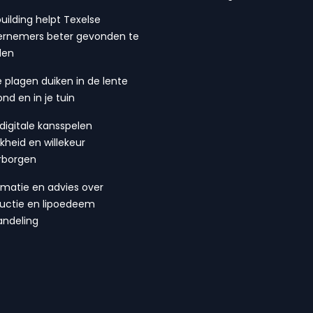
building helpt Texelse
rnemers beter gevonden te
den
 plagen duiken in de lente
ond en in je tuin
digitale kansspelen
ijkheid en willekeur
rborgen
rmatie en advies over
suctie en lipoedeem
ndeling