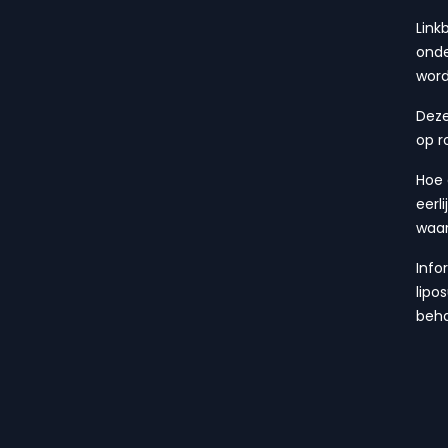
Link
onde
wor
Deze
op r
Hoe 
eerl
waa
Info
lipo
beha