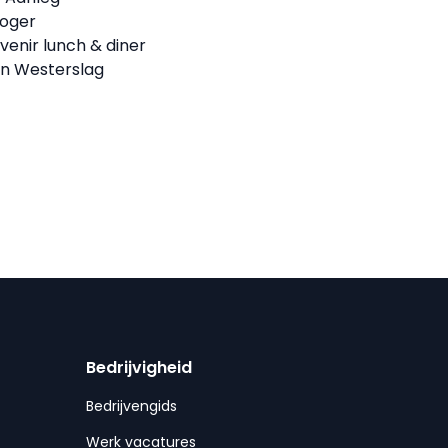
ooger
venir lunch & diner
en Westerslag
Bedrijvigheid
Bedrijvengids
Werk vacatures