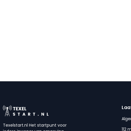
Laa
Alg
Texelstart.nl Het startpunt voor
112 