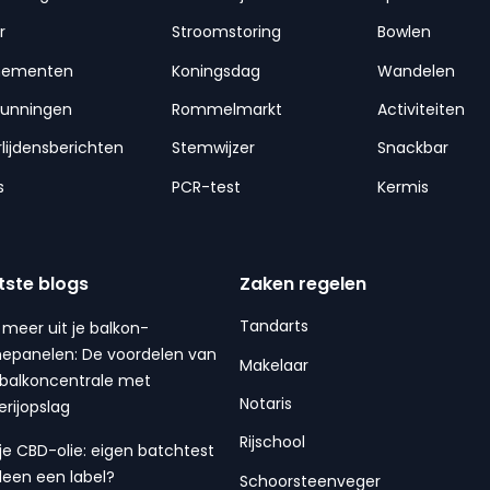
r
Stroomstoring
Bowlen
nementen
Koningsdag
Wandelen
gunningen
Rommelmarkt
Activiteiten
lijdensberichten
Stemwijzer
Snackbar
s
PCR-test
Kermis
tste blogs
Zaken regelen
Tandarts
 meer uit je balkon-
epanelen: De voordelen van
Makelaar
balkoncentrale met
Notaris
erijopslag
Rijschool
 je CBD-olie: eigen batchtest
lleen een label?
Schoorsteenveger