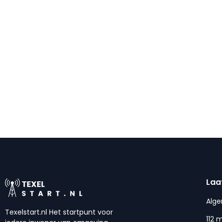
Laa
Alg
Texelstart.nl Het startpunt voor
112 