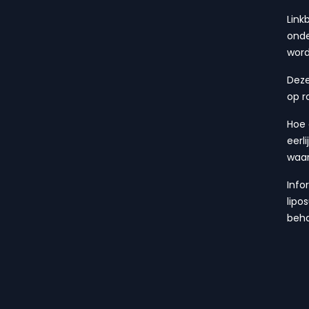
Link
onde
wor
Deze
op r
Hoe 
eerl
waa
Info
lipo
beha