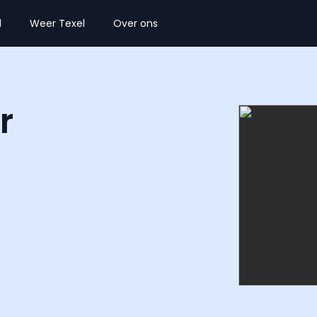
l
Weer Texel
Over ons
r