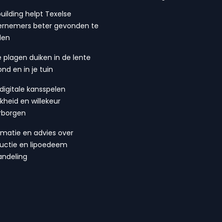
building helpt Texelse
rnemers beter gevonden te
den
 plagen duiken in de lente
ond en in je tuin
digitale kansspelen
ijkheid en willekeur
rborgen
rmatie en advies over
suctie en lipoedeem
ndeling