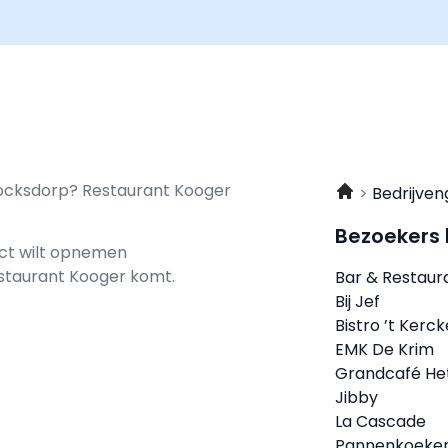
Cocksdorp? Restaurant Kooger
Bedrijven
Bezoekers
act wilt opnemen
Restaurant Kooger komt.
Bar & Restaur
Bij Jef
Bistro ’t Kerc
EMK De Krim
Grandcafé Het
Jibby
La Cascade
Pannenkoekenh