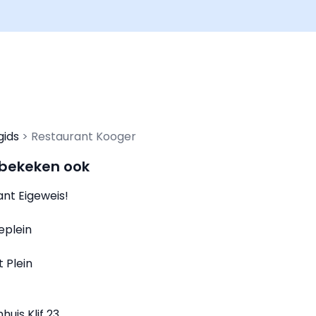
gids
Restaurant Kooger
 bekeken ook
ant Eigeweis!
keplein
 Plein
uis Klif 23