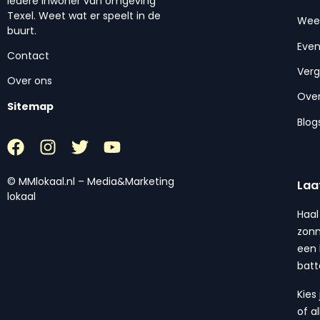
iedere inwoner van omgeving
Texel. Weet wat er speelt in de
Wee
buurt.
Eve
Contact
Ver
Over ons
Over
Sitemap
Blog
© MMlokaal.nl – Media&Marketing
Laa
lokaal
Haal
zonn
een 
batt
Kies
of a