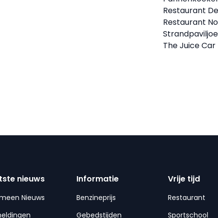
Restaurant D
Restaurant No
Strandpaviljo
The Juice Car
tste nieuws
Informatie
Vrije tijd
emeen Nieuws
Benzineprijs
Restaurant
meldingen
Gebedstijden
Sportschool