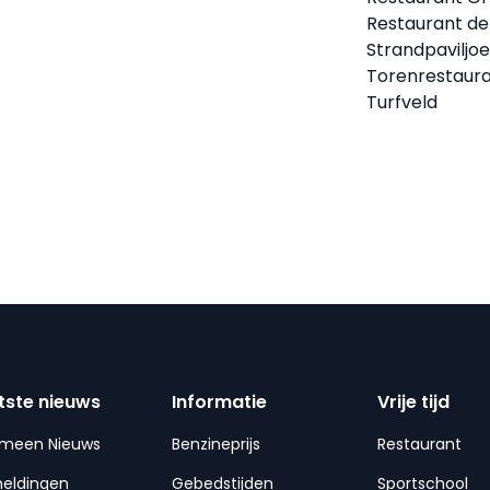
Restaurant de
Strandpaviljoe
Torenrestaura
Turfveld
tste nieuws
Informatie
Vrije tijd
emeen Nieuws
Benzineprijs
Restaurant
meldingen
Gebedstijden
Sportschool