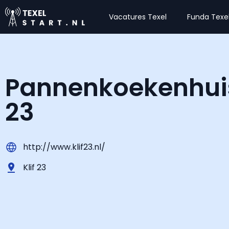
Vacatures Texel
Funda Texe
Pannenkoekenhuis
23
http://www.klif23.nl/
Klif 23