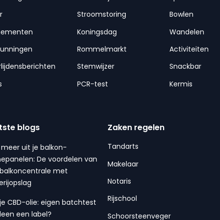
r
Stroomstoring
Bowlen
nementen
Koningsdag
Wandelen
gunningen
Rommelmarkt
Activiteiten
lijdensberichten
Stemwijzer
Snackbar
s
PCR-test
Kermis
tste blogs
Zaken regelen
Tandarts
 meer uit je balkon-
epanelen: De voordelen van
Makelaar
balkoncentrale met
Notaris
erijopslag
Rijschool
 je CBD-olie: eigen batchtest
lleen een label?
Schoorsteenveger