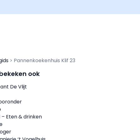
gids
Pannenkoekenhuis Klif 23
 bekeken ook
ant De Vlijt
Vooronder
o
 – Eten & drinken
ee
ooger
njerie ‘t Vogelhuis