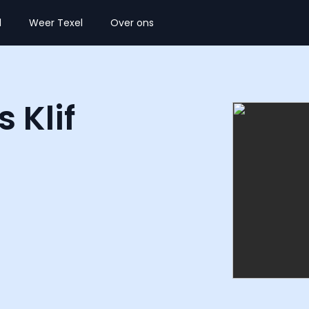
l
Weer Texel
Over ons
 Klif