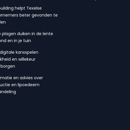
building helpt Texelse
rnemers beter gevonden te
den
 plagen duiken in de lente
ond en in je tuin
digitale kansspelen
ijkheid en willekeur
rborgen
rmatie en advies over
suctie en lipoedeem
ndeling