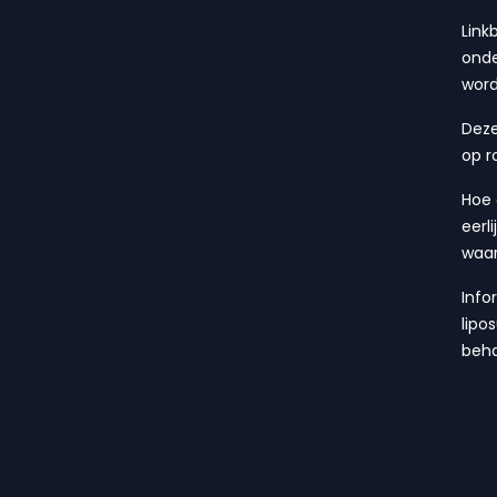
Link
onde
wor
Deze
op r
Hoe 
eerl
waa
Info
lipo
beha