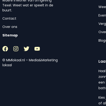
iedere inwoner van omgeving
Texel. Weet wat er speelt in de
Wee
buurt.
Eve
Contact
Ver
Over ons
Over
Sitemap
Blog
© MMlokaal.nl – Media&Marketing
Laa
lokaal
Haal
zonn
een 
batt
Kies
of a