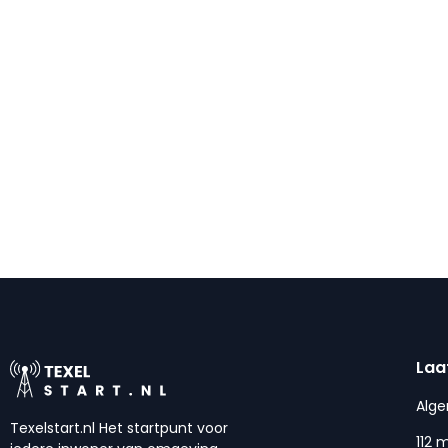
Laa
Alg
Texelstart.nl Het startpunt voor
112 