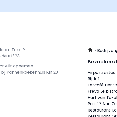
Hoorn Texel?
Bedrijven
e Klif 23,
Bezoekers
act wilt opnemen
 bij Pannenkoekenhuis Klif 23
Airportrestaur
Bij Jef
Eetcafé Het 
Freya Le bistr
Hart van Texel
Paal 17 Aan Z
Restaurant K
Restaurant Ora