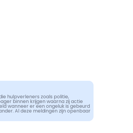
ie hulpverleners zoals politie,
er binnen krijgen waarna zij actie
eld wanneer er een ongeluk is gebeurd
ander. Al deze meldingen zijn openbaar