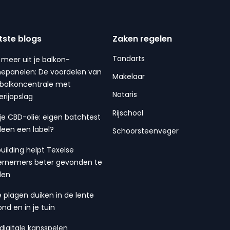
tste blogs
Zaken regelen
Tandarts
 meer uit je balkon-
epanelen: De voordelen van
Makelaar
balkoncentrale met
Notaris
erijopslag
Rijschool
 je CBD-olie: eigen batchtest
lleen een label?
Schoorsteenveger
building helpt Texelse
rnemers beter gevonden te
den
 plagen duiken in de lente
ond en in je tuin
digitale kansspelen