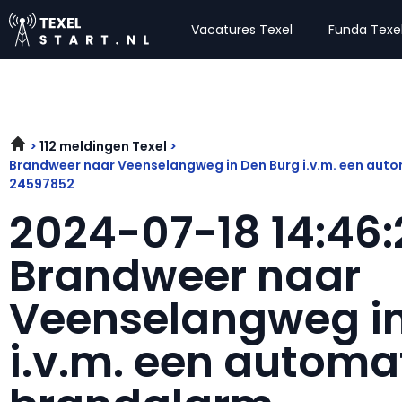
Vacatures Texel
Funda Texe
112 meldingen Texel
Brandweer naar Veenselangweg in Den Burg i.v.m. een aut
24597852
2024-07-18 14:46:
Brandweer naar
Veenselangweg in
i.v.m. een automa