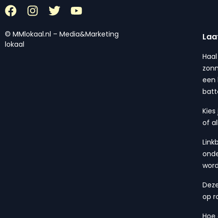
© MMlokaal.nl – Media&Marketing
Laa
lokaal
Haal
zonn
een 
batt
Kies
of a
Link
onde
wor
Deze
op r
Hoe 