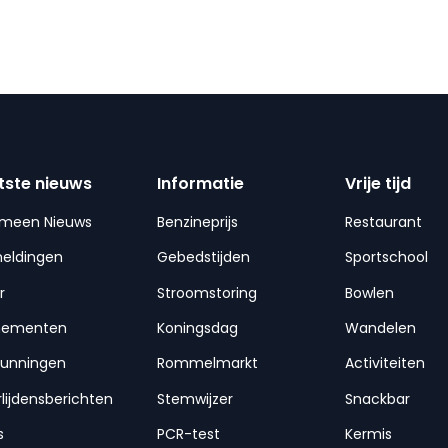
tste nieuws
Informatie
Vrije tijd
emeen Nieuws
Benzineprijs
Restaurant
meldingen
Gebedstijden
Sportschool
r
Stroomstoring
Bowlen
nementen
Koningsdag
Wandelen
gunningen
Rommelmarkt
Activiteiten
lijdensberichten
Stemwijzer
Snackbar
s
PCR-test
Kermis