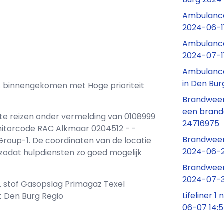
Ambulance
2024-06-11
Ambulance
2024-07-11
Ambulance
in Den Bur
ons binnengekomen met Hoge prioriteit
Brandweer 
een brand
 te reizen onder vermelding van 0108999
24716975
itorcode RAC Alkmaar 0204512 - -
Brandweer
oup-1. De coordinaten van de locatie
2024-06-2
, zodat hulpdiensten zo goed mogelijk
Brandweer
2024-07-3
. stof Gasopslag Primagaz Texel
Lifeliner 
 Den Burg Regio
06-07 14: