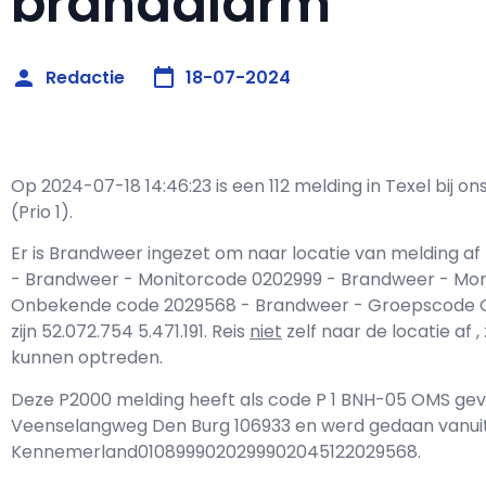
brandalarm
Redactie
18-07-2024
Op 2024-07-18 14:46:23 is een 112 melding in Texel bij 
(Prio 1).
Er is Brandweer ingezet om naar locatie van melding af
- Brandweer - Monitorcode 0202999 - Brandweer - Mon
Onbekende code 2029568 - Brandweer - Groepscode Gr
zijn 52.072.754 5.471.191. Reis
niet
zelf naar de locatie af 
kunnen optreden.
Deze P2000 melding heeft als code P 1 BNH-05 OMS gev
Veenselangweg Den Burg 106933 en werd gedaan vanuit
Kennemerland0108999020299902045122029568.