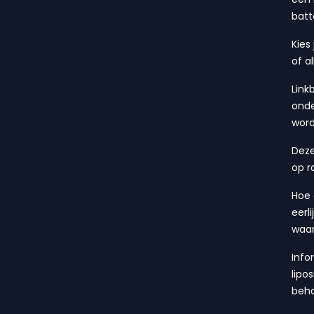
batt
Kies
of a
Link
onde
wor
Deze
op r
Hoe 
eerl
waa
Info
lipo
beha