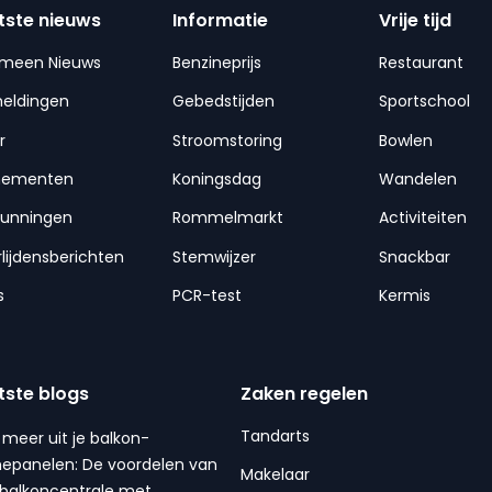
tste nieuws
Informatie
Vrije tijd
emeen Nieuws
Benzineprijs
Restaurant
meldingen
Gebedstijden
Sportschool
r
Stroomstoring
Bowlen
nementen
Koningsdag
Wandelen
gunningen
Rommelmarkt
Activiteiten
lijdensberichten
Stemwijzer
Snackbar
s
PCR-test
Kermis
tste blogs
Zaken regelen
Tandarts
 meer uit je balkon-
epanelen: De voordelen van
Makelaar
balkoncentrale met