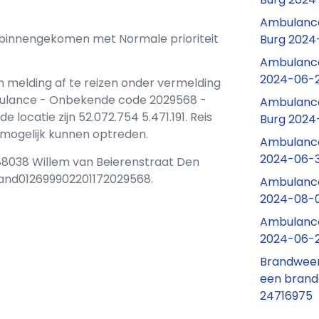
Ambulance
ons binnengekomen met Normale prioriteit
Burg 2024
Ambulance
2024-06-2
n melding af te reizen onder vermelding
bulance - Onbekende code 2029568 -
Ambulance
ocatie zijn 52.072.754 5.471.191. Reis
Burg 2024
d mogelijk kunnen optreden.
Ambulance
2024-06-3
t 88038 Willem van Beierenstraat Den
land012699902201172029568.
Ambulance
2024-08-0
Ambulance
2024-06-29
Brandweer 
een brand
24716975