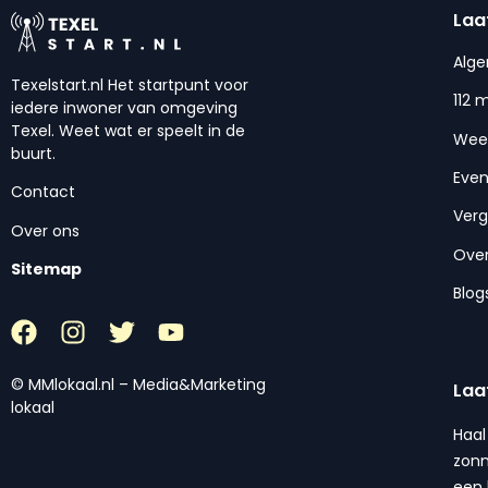
Laa
Alg
Texelstart.nl Het startpunt voor
112 
iedere inwoner van omgeving
Texel. Weet wat er speelt in de
Wee
buurt.
Eve
Contact
Ver
Over ons
Over
Sitemap
Blog
© MMlokaal.nl – Media&Marketing
Laa
lokaal
Haal
zonn
een 