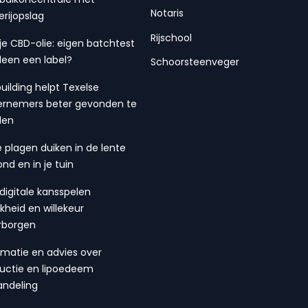
Notaris
erijopslag
Rijschool
 je CBD-olie: eigen batchtest
lleen een label?
Schoorsteenveger
building helpt Texelse
rnemers beter gevonden te
den
 plagen duiken in de lente
ond en in je tuin
digitale kansspelen
ijkheid en willekeur
rborgen
rmatie en advies over
suctie en lipoedeem
ndeling