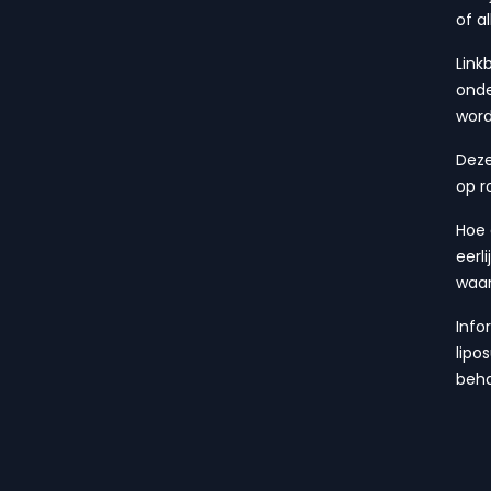
of a
Link
onde
wor
Deze
op r
Hoe 
eerl
waa
Info
lipo
beha