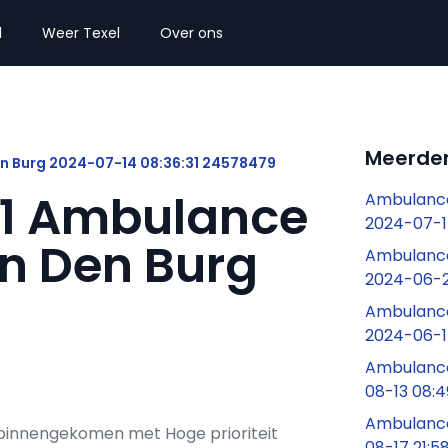
l
Weer Texel
Over ons
Meerder
en Burg 2024-07-14 08:36:31 24578479
31 Ambulance
Ambulance
2024-07-1
in Den Burg
Ambulance
2024-06-2
Ambulance
2024-06-1
Ambulance
08-13 08:
Ambulance
ns binnengekomen met Hoge prioriteit
08-17 21:5