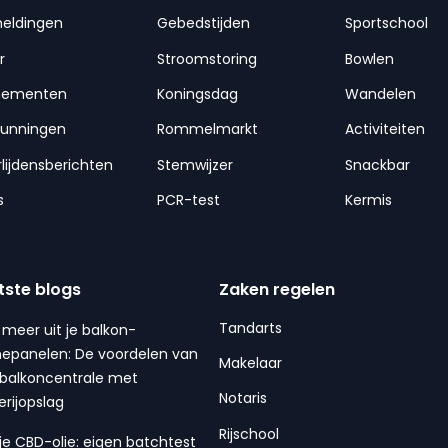
meldingen
Gebedstijden
Sportschool
r
Stroomstoring
Bowlen
nementen
Koningsdag
Wandelen
gunningen
Rommelmarkt
Activiteiten
lijdensberichten
Stemwijzer
Snackbar
s
PCR-test
Kermis
tste blogs
Zaken regelen
Tandarts
 meer uit je balkon-
epanelen: De voordelen van
Makelaar
balkoncentrale met
Notaris
erijopslag
Rijschool
 je CBD-olie: eigen batchtest