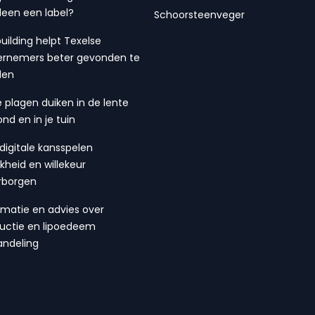
lleen een label?
Schoorsteenveger
building helpt Texelse
rnemers beter gevonden te
den
 plagen duiken in de lente
ond en in je tuin
digitale kansspelen
ijkheid en willekeur
rborgen
rmatie en advies over
suctie en lipoedeem
ndeling