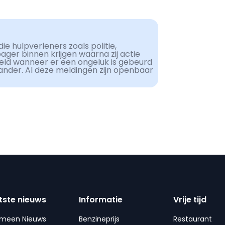
ie hulpverleners zoals politie,
er binnen krijgen waarna zij actie
eld wanneer er een ongeluk is gebeurd
ander. Al deze meldingen zijn openbaar
tste nieuws
Informatie
Vrije tijd
emeen Nieuws
Benzineprijs
Restaurant