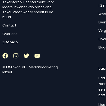
Texelstart.nl Het startpunt voor
112 
iedere inwoner van omgeving
Texel. Weet wat er speelt in de
Wee
buurt.
Eve
Contact
Ver
Over ons
Over
Sitemap
Blog
© MMlokaal.nl – Media&Marketing
Laa
lokaal
Haal
zonn
een 
batt
Kies