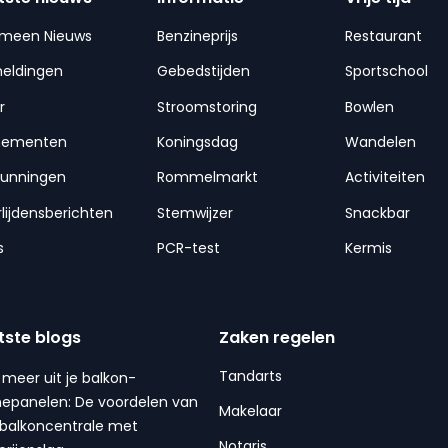
emeen Nieuws
Benzineprijs
Restaurant
meldingen
Gebedstijden
Sportschool
r
Stroomstoring
Bowlen
nementen
Koningsdag
Wandelen
gunningen
Rommelmarkt
Activiteiten
lijdensberichten
Stemwijzer
Snackbar
s
PCR-test
Kermis
tste blogs
Zaken regelen
Tandarts
 meer uit je balkon-
epanelen: De voordelen van
Makelaar
balkoncentrale met
Notaris