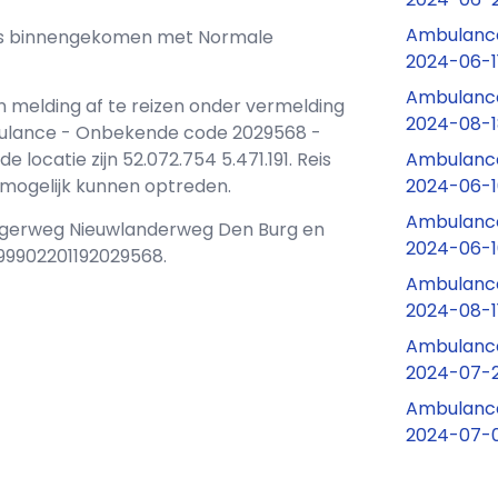
Ambulance
j ons binnengekomen met Normale
2024-06-1
Ambulance
n melding af te reizen onder vermelding
2024-08-1
bulance - Onbekende code 2029568 -
Ambulance
ocatie zijn 52.072.754 5.471.191. Reis
2024-06-10
d mogelijk kunnen optreden.
Ambulance
 Kogerweg Nieuwlanderweg Den Burg en
2024-06-1
99902201192029568.
Ambulance
2024-08-1
Ambulance
2024-07-2
Ambulance
2024-07-01