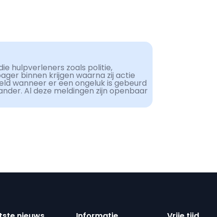
ie hulpverleners zoals politie,
er binnen krijgen waarna zij actie
eld wanneer er een ongeluk is gebeurd
ander. Al deze meldingen zijn openbaar
tste nieuws
Informatie
Vrije tijd