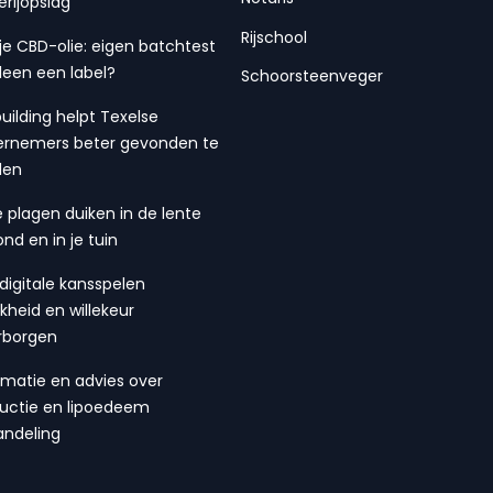
erijopslag
Rijschool
 je CBD-olie: eigen batchtest
lleen een label?
Schoorsteenveger
building helpt Texelse
rnemers beter gevonden te
den
 plagen duiken in de lente
ond en in je tuin
digitale kansspelen
ijkheid en willekeur
rborgen
rmatie en advies over
suctie en lipoedeem
ndeling