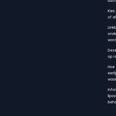
batt
Kies
of a
Link
onde
wor
Deze
op r
Hoe 
eerl
waa
Info
lipo
beha