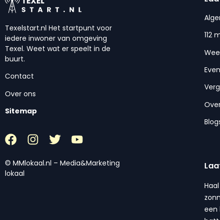
Alg
Texelstart.nl Het startpunt voor
112 
iedere inwoner van omgeving
Texel. Weet wat er speelt in de
Wee
buurt.
Eve
Contact
Ver
Over ons
Over
Sitemap
Blog
© MMlokaal.nl – Media&Marketing
Laa
lokaal
Haal
zonn
een 