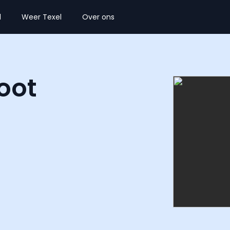
l
Weer Texel
Over ons
oot