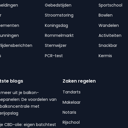
meldingen
Gebedstijden
Sportschool
r
Stroomstoring
Bowlen
nementen
Koningsdag
Wandelen
gunningen
Rommelmarkt
Activiteiten
lijdensberichten
Stemwijzer
Snackbar
s
PCR-test
Kermis
tste blogs
Zaken regelen
Tandarts
 meer uit je balkon-
epanelen: De voordelen van
Makelaar
balkoncentrale met
Notaris
erijopslag
Rijschool
 je CBD-olie: eigen batchtest