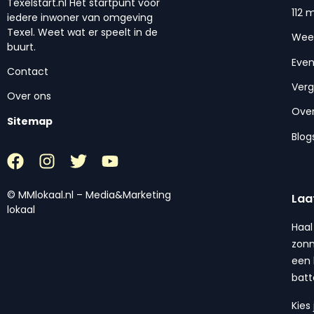
Texelstart.nl Het startpunt voor
112 
iedere inwoner van omgeving
Texel. Weet wat er speelt in de
Wee
buurt.
Eve
Contact
Ver
Over ons
Over
Sitemap
Blog
© MMlokaal.nl – Media&Marketing
Laa
lokaal
Haal
zonn
een 
batt
Kies