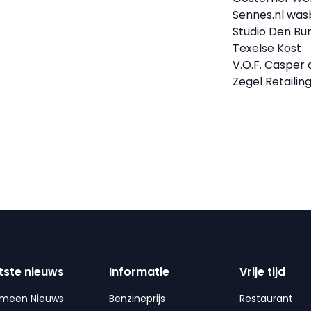
Sennes.nl wasb
Studio Den Bu
Texelse Kost
V.O.F. Casper
Zegel Retailing
tste nieuws
Informatie
Vrije tijd
emeen Nieuws
Benzineprijs
Restaurant