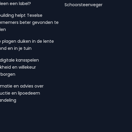
lleen een label?
Schoorsteenveger
building helpt Texelse
rnemers beter gevonden te
den
 plagen duiken in de lente
ond en in je tuin
digitale kansspelen
ijkheid en willekeur
rborgen
rmatie en advies over
suctie en lipoedeem
ndeling