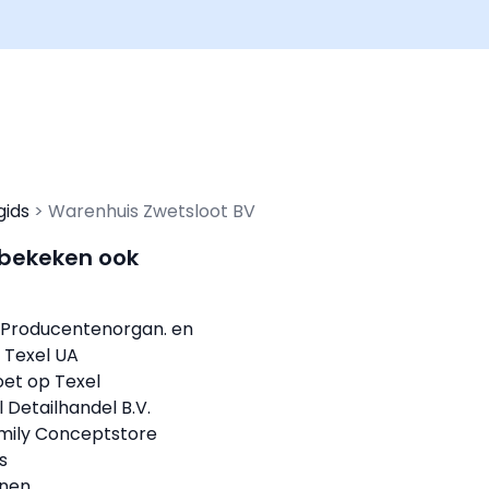
gids
Warenhuis Zwetsloot BV
 bekeken ook
 Producentenorgan. en
 Texel UA
et op Texel
 Detailhandel B.V.
mily Conceptstore
s
onen