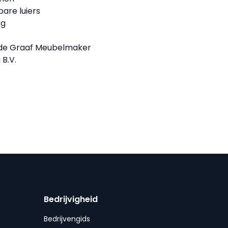
are luiers
rg
 de Graaf Meubelmaker
 B.V.
Bedrijvigheid
Bedrijvengids