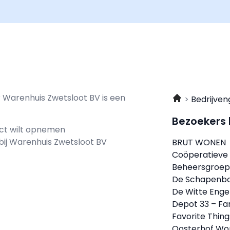
? Warenhuis Zwetsloot BV is een
Bedrijven
Bezoekers
act wilt opnemen
 bij Warenhuis Zwetsloot BV
BRUT WONEN
Coöperatieve
Beheersgroep
De Schapenbo
De Witte Engel
Depot 33 – Fa
Favorite Thing
Oosterhof W