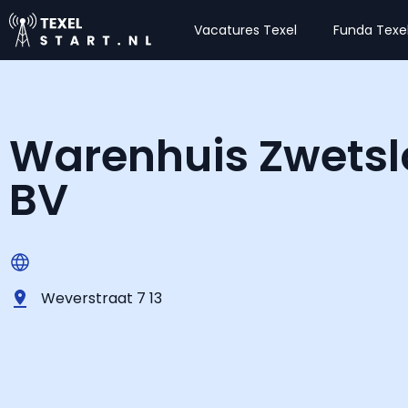
Vacatures Texel
Funda Texe
Warenhuis Zwetsl
BV
Weverstraat 7 13