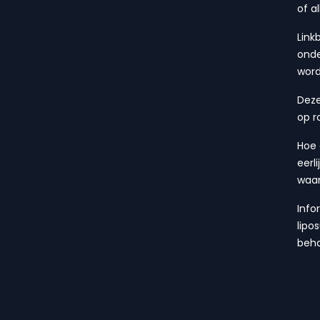
of a
Link
onde
wor
Deze
op r
Hoe 
eerl
waa
Info
lipo
beha