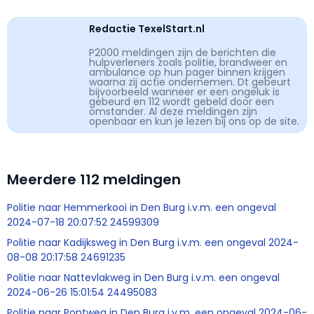
Redactie TexelStart.nl
P2000 meldingen zijn de berichten die
hulpverleners zoals politie, brandweer en
ambulance op hun pager binnen krijgen
waarna zij actie ondernemen. Dt gebeurt
bijvoorbeeld wanneer er een ongeluk is
gebeurd en 112 wordt gebeld door een
omstander. Al deze meldingen zijn
openbaar en kun je lezen bij ons op de site.
Meerdere 112 meldingen
Politie naar Hemmerkooi in Den Burg i.v.m. een ongeval
2024-07-18 20:07:52 24599309
Politie naar Kadijksweg in Den Burg i.v.m. een ongeval 2024-
08-08 20:17:58 24691235
Politie naar Nattevlakweg in Den Burg i.v.m. een ongeval
2024-06-26 15:01:54 24495083
Politie naar Pontweg in Den Burg i.v.m. een ongeval 2024-06-