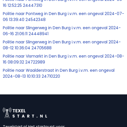
16 12:52:25 24447310
Politie naar Pontweg in Den Burg i.v.m. een ongeval 2024-07-
06 13:39:40 24542348
Politie naar Slingerweg in Den Burg i.v.m. een ongeval 2024-
06-16 21:06:11 24448941
Politie naar Slingerweg in Den Burg i.v.m. een ongeval 2024-
08-12 10:36:04 24705688
Politie naar Vismarkt in Den Burg i.v.m. een ongeval 2024-08-
16 08:09:32 24722989
Politie naar Waalderstraat in Den Burg i.v.m. een ongeval
2024-08-13 10:10:33 24710220
Texelstart.nl Het startpunt voor