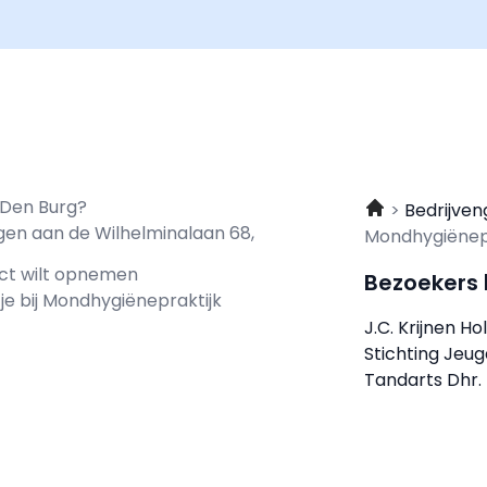
n Den Burg?
Bedrijven
gen aan de Wilhelminalaan 68,
Mondhygiënepr
act wilt opnemen
Bezoekers
je bij Mondhygiënepraktijk
J.C. Krijnen Ho
Stichting Jeu
Tandarts Dhr.