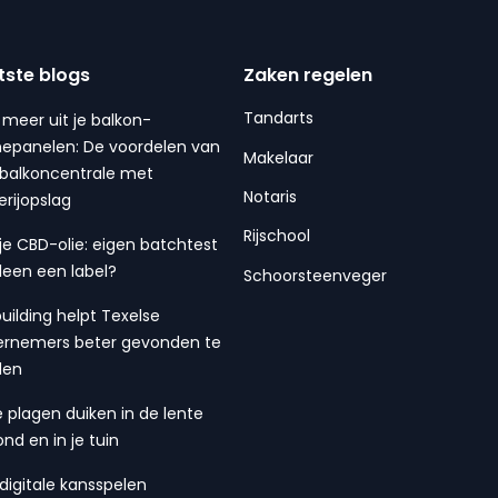
tste blogs
Zaken regelen
Tandarts
 meer uit je balkon-
epanelen: De voordelen van
Makelaar
balkoncentrale met
Notaris
erijopslag
Rijschool
 je CBD-olie: eigen batchtest
lleen een label?
Schoorsteenveger
building helpt Texelse
rnemers beter gevonden te
den
 plagen duiken in de lente
ond en in je tuin
digitale kansspelen