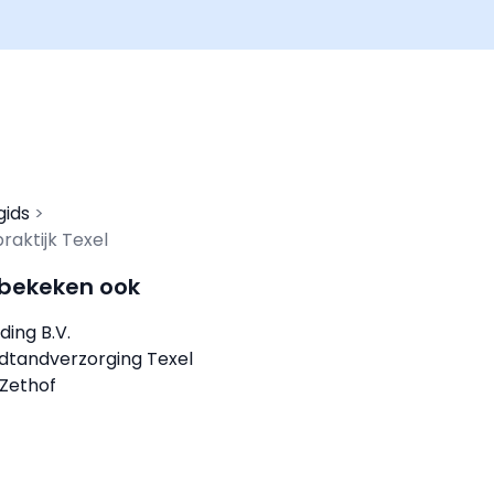
gids
aktijk Texel
 bekeken ook
lding B.V.
gdtandverzorging Texel
 Zethof