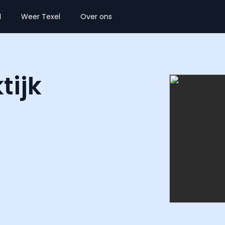
l
Weer Texel
Over ons
tijk