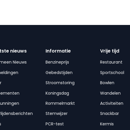
tste nieuws
Informatie
Vrije tijd
emeen Nieuws
Benzineprijs
Restaurant
meldingen
Gebedstijden
Sportschool
r
Stroomstoring
Bowlen
nementen
Koningsdag
Wandelen
gunningen
Rommelmarkt
Activiteiten
lijdensberichten
Stemwijzer
Snackbar
s
PCR-test
Kermis