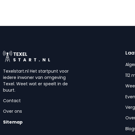
Laa
Alg
Texelstart.nl Het startpunt voor
112 
iedere inwoner van omgeving
Texel. Weet wat er speelt in de
Wee
buurt.
Eve
Contact
Ver
Over ons
Over
Sitemap
Blog