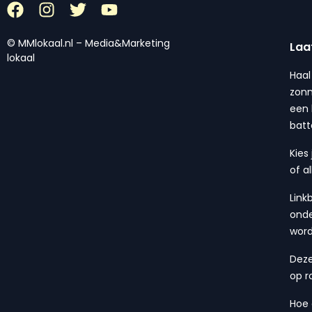
© MMlokaal.nl – Media&Marketing
Laa
lokaal
Haal
zonn
een 
batt
Kies
of a
Link
onde
wor
Deze
op r
Hoe 