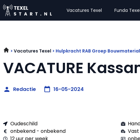
Vacatures Texel
Funda Texe
Vacatures Texel
Hulpkracht RAB Groep Bouwmateria
VACATURE Kassa
Redactie
16-05-2024
Oudeschild
Hand
onbekend - onbekend
Vast
12 uur per week
onbe