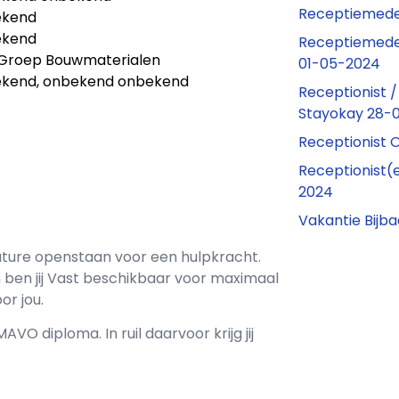
Receptiemede
ekend
ekend
Receptiemede
Groep Bouwmaterialen
01-05-2024
kend, onbekend onbekend
Receptionist 
Stayokay 28-
Receptionist 
Receptionist(e
2024
Vakantie Bijb
ture openstaan voor een
hulpkracht
.
ben jij
Vast
beschikbaar voor maximaal
or jou.
MAVO
diploma. In ruil daarvoor krijg jij