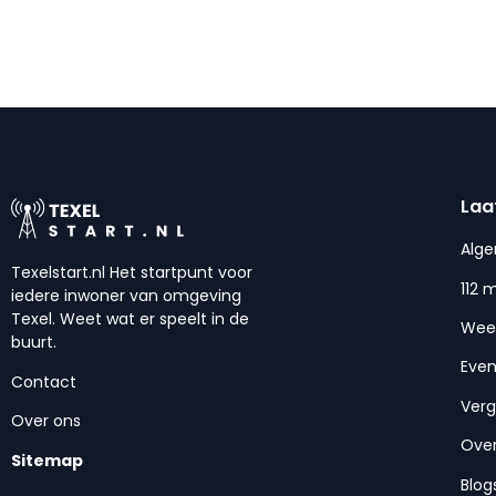
Laa
Alg
Texelstart.nl Het startpunt voor
112 
iedere inwoner van omgeving
Texel. Weet wat er speelt in de
Wee
buurt.
Eve
Contact
Ver
Over ons
Over
Sitemap
Blog