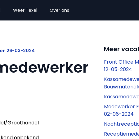
l
Weer Texel
Over ons
Meer vacat
len 26-03-2024
medewerker
Front Office 
12-05-2024
Kassamedewe
Bouwmaterial
Kassamedewe
Medewerker Fr
02-06-2024
el/Groothandel
Nachtrecepti
Receptiemede
kend onbekend