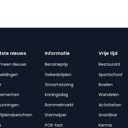
tste nieuws
Informatie
Vrije tijd
emeen Nieuws
Benzineprijs
Restaurant
meldingen
Gebedstijden
Sportschool
r
Stroomstoring
Bowlen
nementen
Koningsdag
Wandelen
gunningen
Rommelmarkt
Activiteiten
lijdensberichten
Stemwijzer
Snackbar
s
PCR-test
Kermis