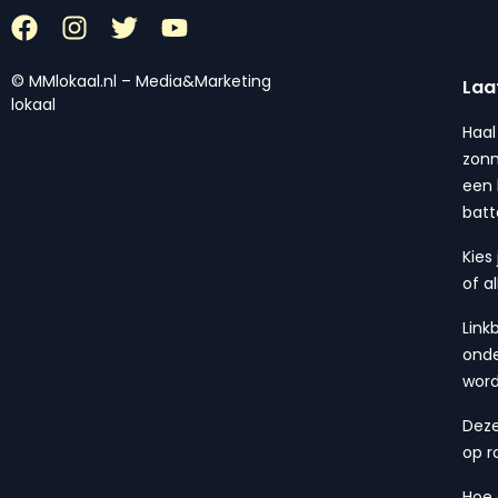
© MMlokaal.nl – Media&Marketing
Laa
lokaal
Haal
zonn
een 
batt
Kies
of a
Link
onde
wor
Deze
op r
Hoe 