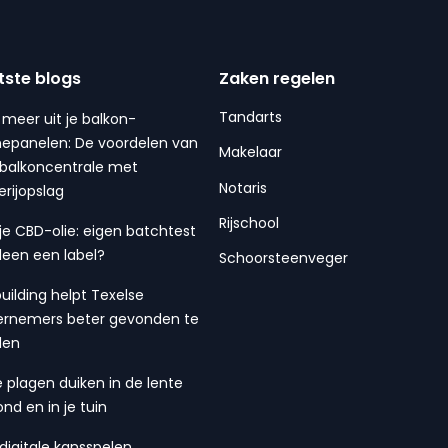
tste blogs
Zaken regelen
Tandarts
 meer uit je balkon-
epanelen: De voordelen van
Makelaar
balkoncentrale met
Notaris
erijopslag
Rijschool
 je CBD-olie: eigen batchtest
lleen een label?
Schoorsteenveger
building helpt Texelse
rnemers beter gevonden te
den
 plagen duiken in de lente
ond en in je tuin
digitale kansspelen