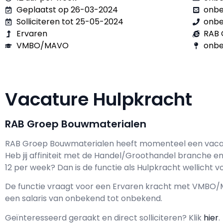
Geplaatst op 26-03-2024
onb
Solliciteren tot 25-05-2024
onb
Ervaren
RAB 
VMBO/MAVO
onbe
Vacature Hulpkracht
RAB Groep Bouwmaterialen
RAB Groep Bouwmaterialen h
eeft momenteel een vaca
Heb jij affiniteit met de Handel/Groothandel branche en 
12 per week? Dan is de functie als
Hulpkracht wellicht vo
De functie vraagt voor een
Ervaren kracht met
VMBO/
een salaris van
onbekend
tot
onbekend.
Geïnteresseerd geraakt en d
irect solliciteren? Klik
hier
.