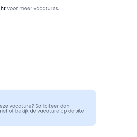
cht
voor meer vacatures.
ze vacature? Solliciteer dan
ef of bekijk de vacature op de site