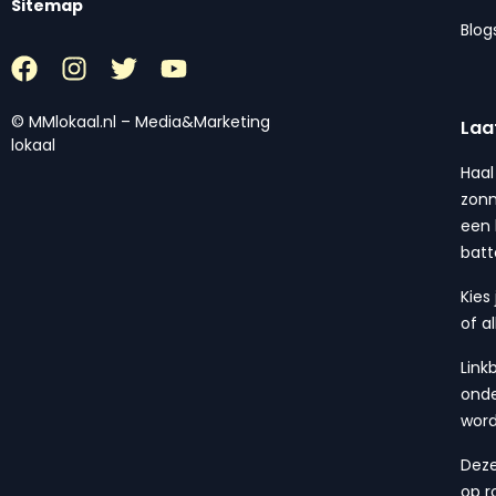
Sitemap
Blog
© MMlokaal.nl – Media&Marketing
Laa
lokaal
Haal
zonn
een 
batt
Kies
of a
Link
onde
wor
Deze
op r