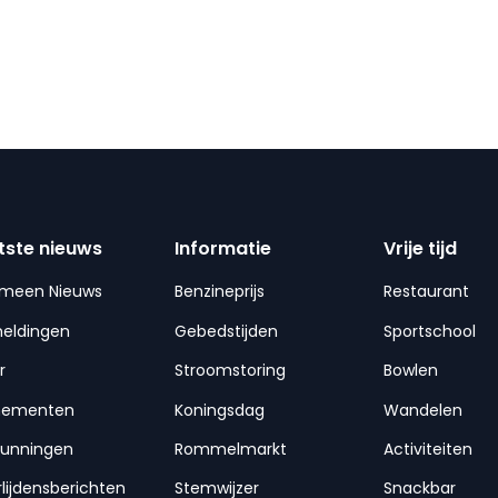
tste nieuws
Informatie
Vrije tijd
emeen Nieuws
Benzineprijs
Restaurant
meldingen
Gebedstijden
Sportschool
r
Stroomstoring
Bowlen
nementen
Koningsdag
Wandelen
gunningen
Rommelmarkt
Activiteiten
lijdensberichten
Stemwijzer
Snackbar