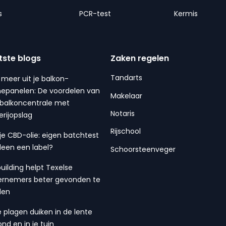
s
PCR-test
Kermis
tste blogs
Zaken regelen
Tandarts
 meer uit je balkon-
epanelen: De voordelen van
Makelaar
balkoncentrale met
Notaris
erijopslag
Rijschool
 je CBD-olie: eigen batchtest
lleen een label?
Schoorsteenveger
building helpt Texelse
rnemers beter gevonden te
den
 plagen duiken in de lente
ond en in je tuin