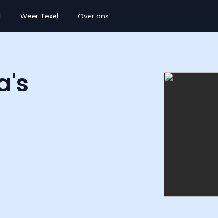
l
Weer Texel
Over ons
a's