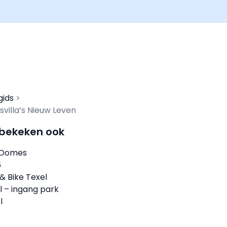
gids
villa’s Nieuw Leven
 bekeken ook
 Oomes
6
& Bike Texel
l – ingang park
l