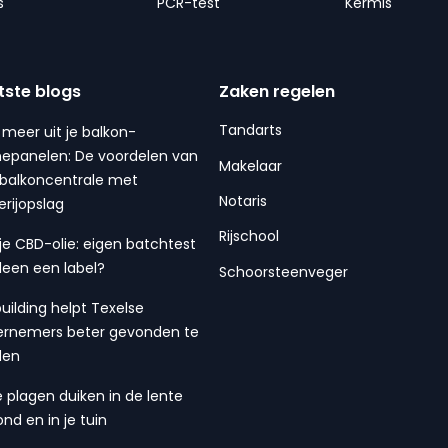
s
PCR-test
Kermis
tste blogs
Zaken regelen
Tandarts
 meer uit je balkon-
epanelen: De voordelen van
Makelaar
balkoncentrale met
Notaris
erijopslag
Rijschool
 je CBD-olie: eigen batchtest
lleen een label?
Schoorsteenveger
building helpt Texelse
rnemers beter gevonden te
den
 plagen duiken in de lente
ond en in je tuin