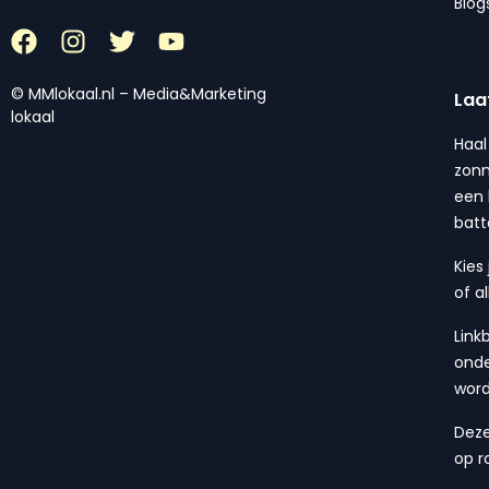
Blog
© MMlokaal.nl – Media&Marketing
Laa
lokaal
Haal
zonn
een 
batt
Kies
of a
Link
onde
wor
Deze
op r