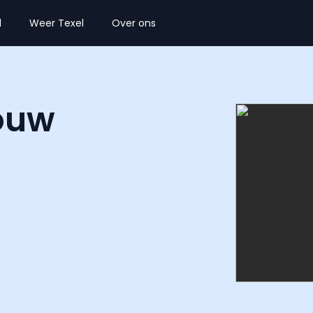
l
Weer Texel
Over ons
ouw