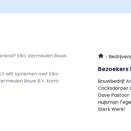
sterend? Elko Vermeulen Bouw
Bedrijven
Bezoekers
tact wilt opnemen met
Elko
o Vermeulen Bouw B.V. komt.
Bouwbedrijf A
Cocksdorper L
Dave Pastoor 
Huijsman Tegel
Sterk Werk!