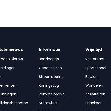
tste nieuws
Informatie
Vrije tijd
emeen Nieuws
Benzineprijs
Restaurant
meldingen
Gebedstijden
Sportschool
r
Stroomstoring
Bowlen
nementen
Koningsdag
Wandelen
gunningen
Rommelmarkt
Activiteiten
lijdensberichten
Stemwijzer
Snackbar