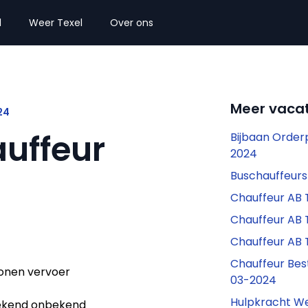
l
Weer Texel
Over ons
Meer vacat
24
uffeur
Bijbaan Order
2024
Buschauffeur
Chauffeur AB
Chauffeur AB
Chauffeur AB 
Chauffeur Bes
onen vervoer
03-2024
Hulpkracht W
kend onbekend