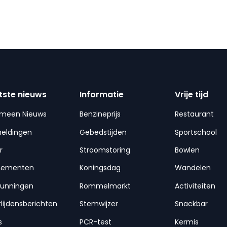
tste nieuws
Informatie
Vrije tijd
emeen Nieuws
Benzineprijs
Restaurant
meldingen
Gebedstijden
Sportschool
r
Stroomstoring
Bowlen
nementen
Koningsdag
Wandelen
gunningen
Rommelmarkt
Activiteiten
lijdensberichten
Stemwijzer
Snackbar
s
PCR-test
Kermis