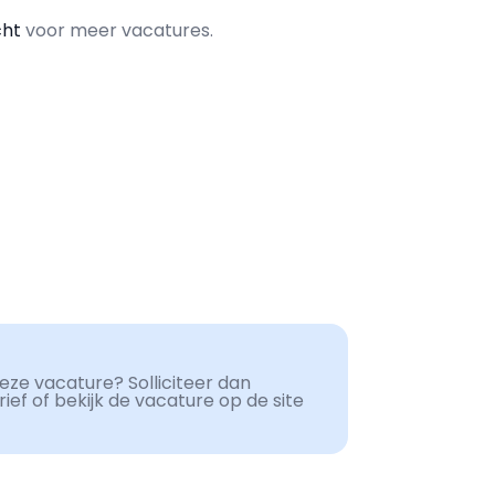
cht
voor meer vacatures.
ze vacature? Solliciteer dan
ef of bekijk de vacature op de site