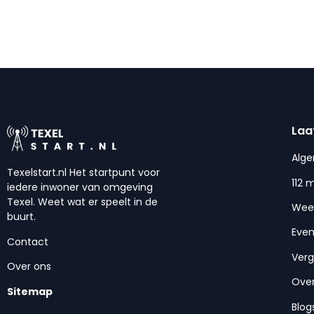
Laa
Alg
Texelstart.nl Het startpunt voor
112 
iedere inwoner van omgeving
Texel. Weet wat er speelt in de
Wee
buurt.
Eve
Contact
Ver
Over ons
Over
Sitemap
Blog