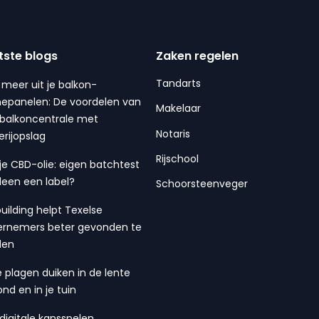
tste blogs
Zaken regelen
Tandarts
 meer uit je balkon-
epanelen: De voordelen van
Makelaar
balkoncentrale met
Notaris
erijopslag
Rijschool
 je CBD-olie: eigen batchtest
lleen een label?
Schoorsteenveger
building helpt Texelse
rnemers beter gevonden te
den
 plagen duiken in de lente
ond en in je tuin
digitale kansspelen