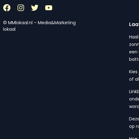
© MMlokaal.nl – Media&Marketing
Laa
lokaal
Haal
zonn
een 
batt
Kies
of a
Link
onde
wor
Deze
op r
Hoe 