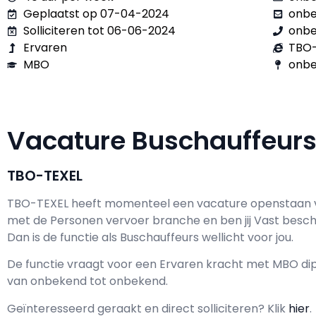
Geplaatst op 07-04-2024
onb
Solliciteren tot 06-06-2024
onb
Ervaren
TBO-
MBO
onbe
Vacature Buschauffeur
TBO-TEXEL
TBO-TEXEL h
eeft momenteel een vacature openstaan
met de Personen vervoer branche en ben jij
Vast
besch
Dan is de functie als
Buschauffeurs wellicht voor jou.
De functie vraagt voor een
Ervaren kracht met
MBO
dip
van
onbekend
tot
onbekend.
Geïnteresseerd geraakt en d
irect solliciteren? Klik
hier
.