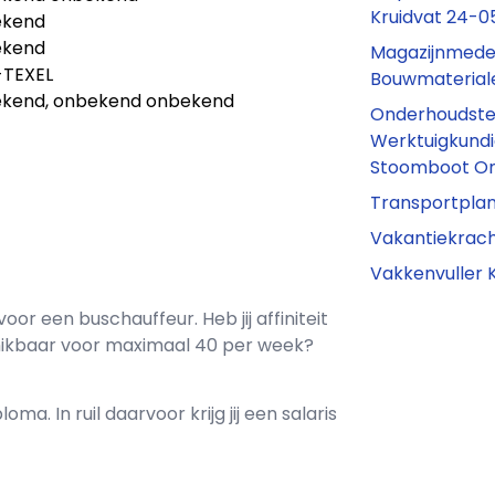
Kruidvat 24-
ekend
ekend
Magazijnmede
TEXEL
Bouwmaterial
kend, onbekend onbekend
Onderhoudste
Werktuigkundig
Stoomboot O
Transportplan
s
Vakantiekrach
Vakkenvuller 
 voor een
buschauffeur
. Heb jij affiniteit
ikbaar voor maximaal
40 per week?
loma. In ruil daarvoor krijg jij een salaris