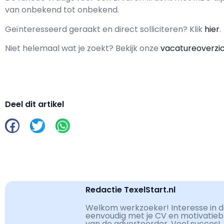
van
onbekend
tot
onbekend.
Geïnteresseerd geraakt en d
irect solliciteren? Klik
hier
.
Niet helemaal wat je zoekt? Bekijk onze
vacatureoverzi
Deel dit artikel
Redactie TexelStart.nl
Welkom werkzoeker! Interesse in de
eenvoudig met je CV en motivatiebri
van de adverteerder. Veel succes!