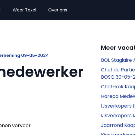
l
Weer Texel
Over ons
Meer vacat
derneming 09-05-2024
BOL Stagiaire
medewerker
Chef de Parti
BOSQ 30-05-
Chef-kok Kaa
Horeca Medew
IJsverkopers 
IJsverkopers 
Jaarrond Kaa
onen vervoer
Kioskmedewerk