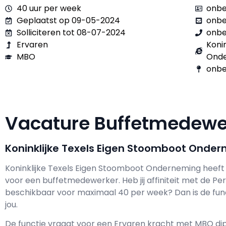
40 uur per week
onbe
Geplaatst op 09-05-2024
onb
Solliciteren tot 08-07-2024
onb
Ervaren
Koni
MBO
Ond
onbe
Vacature Buffetmedew
Koninklijke Texels Eigen Stoomboot Onde
Koninklijke Texels Eigen Stoomboot Onderneming h
eeft
voor een
buffetmedewerker
. Heb jij affiniteit met de 
beschikbaar voor maximaal
40 per week? Dan is de fun
jou.
De functie vraagt voor een
Ervaren kracht met
MBO
dip