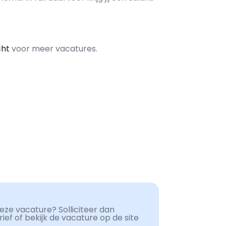
cht
voor meer vacatures.
ze vacature? Solliciteer dan
ef of bekijk de vacature op de site