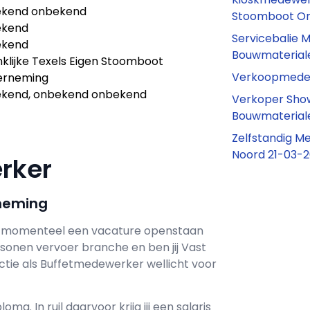
kend onbekend
Stoomboot O
ekend
Servicebalie
ekend
Bouwmaterial
nklijke Texels Eigen Stoomboot
Verkoopmedew
erneming
kend, onbekend onbekend
Verkoper Sh
Bouwmaterial
Zelfstandig M
Noord 21-03-
erker
rneming
 momenteel een vacature openstaan
Personen vervoer branche en ben jij
Vast
ctie als
Buffetmedewerker wellicht voor
loma. In ruil daarvoor krijg jij een salaris