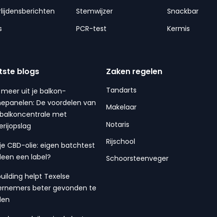
lijdensberichten
Stemwijzer
Snackbar
s
PCR-test
Kermis
tste blogs
Zaken regelen
Tandarts
 meer uit je balkon-
epanelen: De voordelen van
Makelaar
balkoncentrale met
Notaris
erijopslag
Rijschool
 je CBD-olie: eigen batchtest
lleen een label?
Schoorsteenveger
building helpt Texelse
rnemers beter gevonden te
den