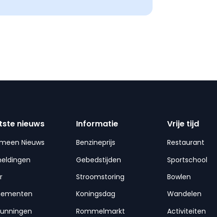
tste nieuws
Informatie
Vrije tijd
emeen Nieuws
Benzineprijs
Restaurant
meldingen
Gebedstijden
Sportschool
r
Stroomstoring
Bowlen
nementen
Koningsdag
Wandelen
gunningen
Rommelmarkt
Activiteiten