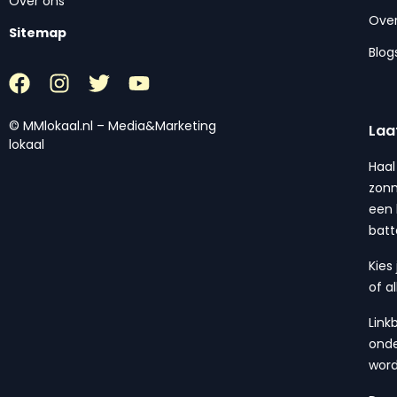
Over ons
Over
Sitemap
Blog
© MMlokaal.nl – Media&Marketing
Laa
lokaal
Haal
zonn
een 
batt
Kies
of a
Link
onde
wor