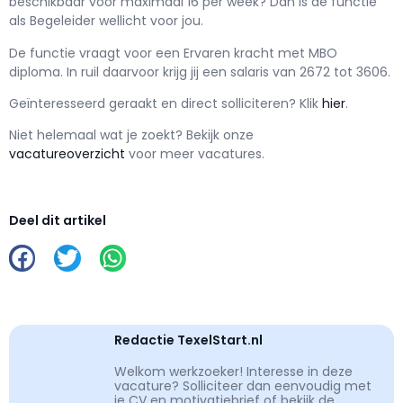
beschikbaar voor maximaal
16 per week? Dan is de functie
als
Begeleider wellicht voor jou.
De functie vraagt voor een
Ervaren kracht met
MBO
diploma. In ruil daarvoor krijg jij een salaris van
2672
tot
3606.
Geïnteresseerd geraakt en d
irect solliciteren? Klik
hier
.
Niet helemaal wat je zoekt? Bekijk onze
vacatureoverzicht
voor meer vacatures.
Deel dit artikel
Redactie TexelStart.nl
Welkom werkzoeker! Interesse in deze
vacature? Solliciteer dan eenvoudig met
je CV en motivatiebrief of bekijk de