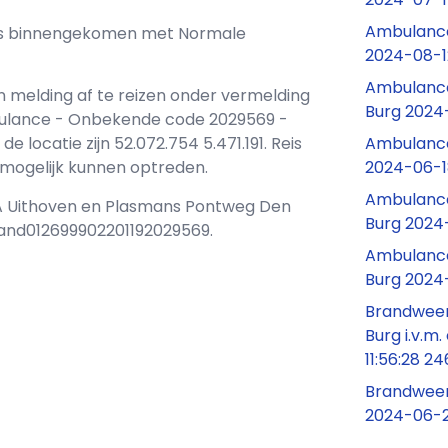
Ambulance
j ons binnengekomen met Normale
2024-08-1
Ambulance
n melding af te reizen onder vermelding
Burg 2024-
bulance - Onbekende code 2029569 -
Ambulance
ocatie zijn 52.072.754 5.471.191. Reis
2024-06-1
d mogelijk kunnen optreden.
Ambulance
 HA Uithoven en Plasmans Pontweg Den
Burg 2024
and012699902201192029569.
Ambulance
Burg 2024
Brandweer
Burg i.v.m.
11:56:28 2
Brandweer
2024-06-2