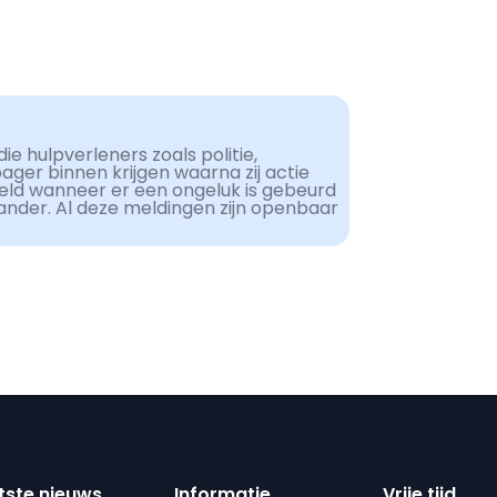
ie hulpverleners zoals politie,
er binnen krijgen waarna zij actie
eld wanneer er een ongeluk is gebeurd
ander. Al deze meldingen zijn openbaar
tste nieuws
Informatie
Vrije tijd