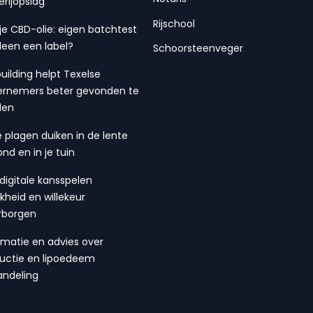
erijopslag
Rijschool
 je CBD-olie: eigen batchtest
lleen een label?
Schoorsteenveger
building helpt Texelse
rnemers beter gevonden te
den
 plagen duiken in de lente
ond en in je tuin
digitale kansspelen
ijkheid en willekeur
rborgen
rmatie en advies over
suctie en lipoedeem
ndeling