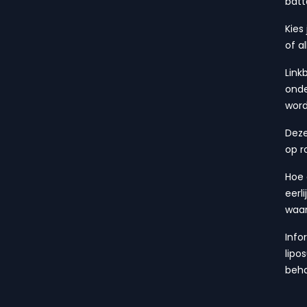
batt
Kies
of a
Link
onde
wor
Deze
op r
Hoe 
eerl
waa
Info
lipo
beha