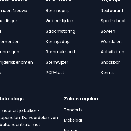
emeen Nieuws
Benzineprijs
Restaurant
meldingen
Gebedstijden
Sportschool
r
Stroomstoring
Bowlen
nementen
Koningsdag
Wandelen
gunningen
Rommelmarkt
Activiteiten
lijdensberichten
Stemwijzer
Snackbar
s
PCR-test
Kermis
tste blogs
Zaken regelen
Tandarts
 meer uit je balkon-
epanelen: De voordelen van
Makelaar
balkoncentrale met
Notaris