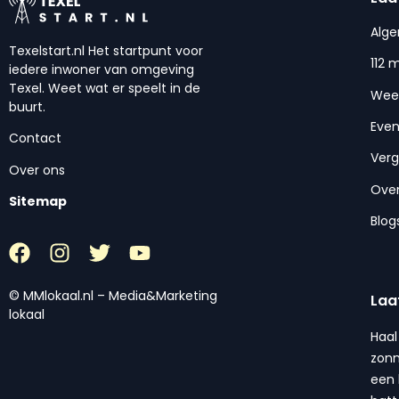
Alg
Texelstart.nl Het startpunt voor
112 
iedere inwoner van omgeving
Texel. Weet wat er speelt in de
Wee
buurt.
Eve
Contact
Ver
Over ons
Over
Sitemap
Blog
© MMlokaal.nl – Media&Marketing
Laa
lokaal
Haal
zonn
een 