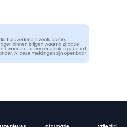
ie hulpverleners zoals politie,
er binnen krijgen waarna zij actie
eld wanneer er een ongeluk is gebeurd
ander. Al deze meldingen zijn openbaar
tste nieuws
Informatie
Vrije tijd