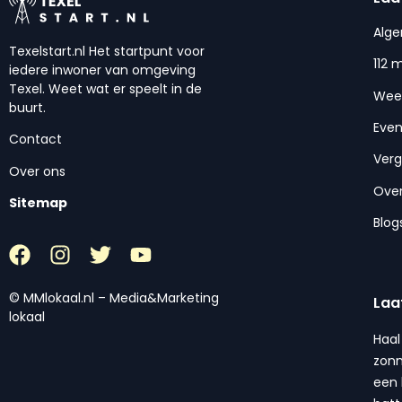
Alg
Texelstart.nl Het startpunt voor
112 
iedere inwoner van omgeving
Texel. Weet wat er speelt in de
Wee
buurt.
Eve
Contact
Ver
Over ons
Over
Sitemap
Blog
© MMlokaal.nl – Media&Marketing
Laa
lokaal
Haal
zonn
een 