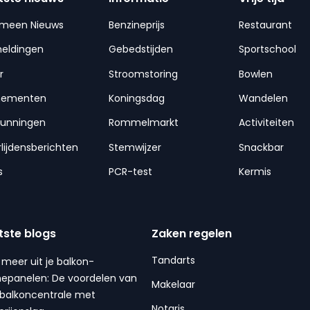
emeen Nieuws
Benzineprijs
Restaurant
meldingen
Gebedstijden
Sportschool
r
Stroomstoring
Bowlen
nementen
Koningsdag
Wandelen
gunningen
Rommelmarkt
Activiteiten
lijdensberichten
Stemwijzer
Snackbar
s
PCR-test
Kermis
tste blogs
Zaken regelen
Tandarts
 meer uit je balkon-
epanelen: De voordelen van
Makelaar
balkoncentrale met
Notaris