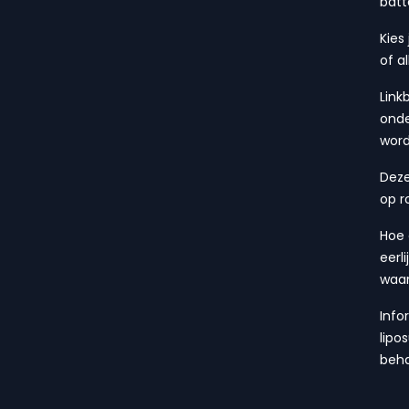
batt
Kies
of a
Link
onde
wor
Deze
op r
Hoe 
eerl
waa
Info
lipo
beha