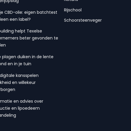
erijopslag
Rijschool
 je CBD-olie: eigen batchtest
lleen een label?
Schoorsteenveger
building helpt Texelse
rnemers beter gevonden te
den
 plagen duiken in de lente
ond en in je tuin
digitale kansspelen
ijkheid en willekeur
rborgen
rmatie en advies over
suctie en lipoedeem
ndeling