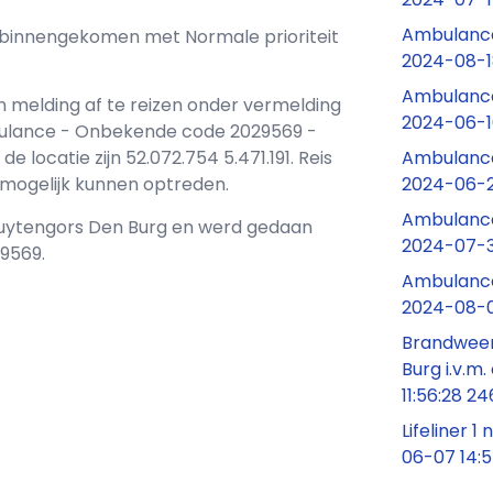
Ambulance
ns binnengekomen met Normale prioriteit
2024-08-1
Ambulance
n melding af te reizen onder vermelding
2024-06-1
bulance - Onbekende code 2029569 -
Ambulance
ocatie zijn 52.072.754 5.471.191. Reis
2024-06-2
d mogelijk kunnen optreden.
Ambulance
 Buytengors Den Burg en werd gedaan
2024-07-3
9569.
Ambulance
2024-08-0
Brandweer
Burg i.v.m.
11:56:28 2
Lifeliner 
06-07 14: