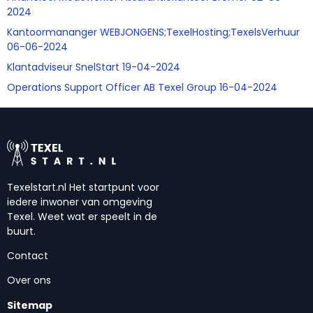
2024
Kantoormananger WEBJONGENS;TexelHosting;TexelsVerhuur
06-06-2024
Klantadviseur SnelStart 19-04-2024
Operations Support Officer AB Texel Group 16-04-2024
Texelstart.nl Het startpunt voor
iedere inwoner van omgeving
Texel. Weet wat er speelt in de
buurt.
Contact
Over ons
Sitemap