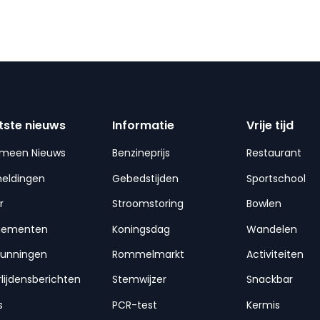
tste nieuws
Informatie
Vrije tijd
emeen Nieuws
Benzineprijs
Restaurant
meldingen
Gebedstijden
Sportschool
r
Stroomstoring
Bowlen
nementen
Koningsdag
Wandelen
gunningen
Rommelmarkt
Activiteiten
lijdensberichten
Stemwijzer
Snackbar
s
PCR-test
Kermis