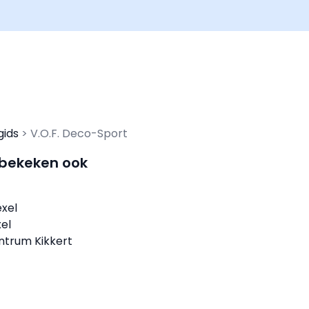
gids
V.O.F. Deco-Sport
 bekeken ook
exel
el
ntrum Kikkert