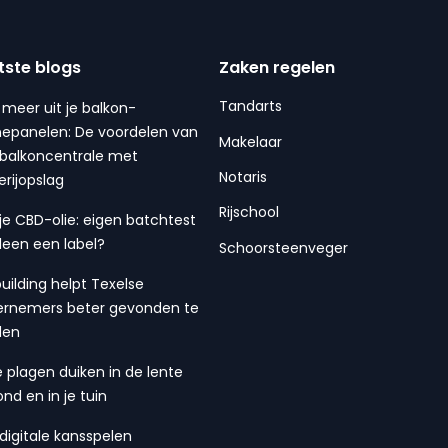
tste blogs
Zaken regelen
Tandarts
 meer uit je balkon-
epanelen: De voordelen van
Makelaar
balkoncentrale met
Notaris
erijopslag
Rijschool
 je CBD-olie: eigen batchtest
lleen een label?
Schoorsteenveger
building helpt Texelse
rnemers beter gevonden te
den
 plagen duiken in de lente
ond en in je tuin
digitale kansspelen