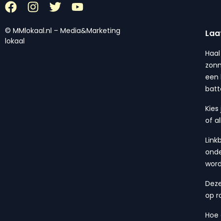
© MMlokaal.nl – Media&Marketing
Laa
lokaal
Haal
zonn
een 
batt
Kies
of a
Link
onde
wor
Deze
op r
Hoe 