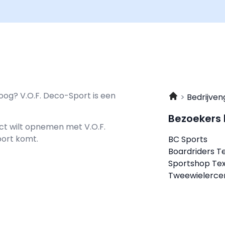
oog? V.O.F. Deco-Sport is een
Bedrijven
Bezoekers
tact wilt opnemen met
V.O.F.
port komt.
BC Sports
Boardriders T
Sportshop Tex
Tweewielerce