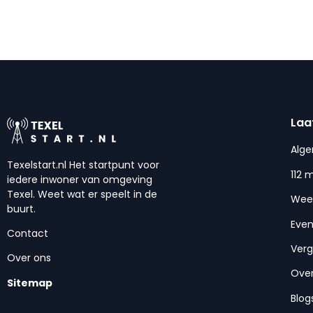
Laa
Alg
Texelstart.nl Het startpunt voor
112 
iedere inwoner van omgeving
Texel. Weet wat er speelt in de
Wee
buurt.
Eve
Contact
Ver
Over ons
Over
Sitemap
Blog