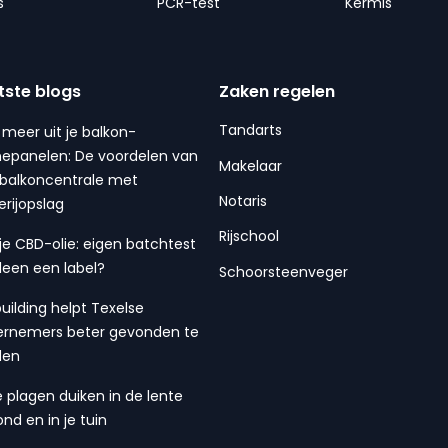
s
PCR-test
Kermis
tste blogs
Zaken regelen
Tandarts
 meer uit je balkon-
epanelen: De voordelen van
Makelaar
balkoncentrale met
Notaris
erijopslag
Rijschool
 je CBD-olie: eigen batchtest
lleen een label?
Schoorsteenveger
building helpt Texelse
rnemers beter gevonden te
den
 plagen duiken in de lente
ond en in je tuin