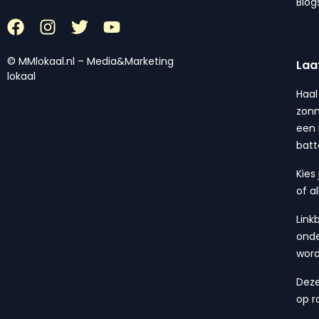
Blog
© MMlokaal.nl – Media&Marketing
Laa
lokaal
Haal
zonn
een 
batt
Kies
of a
Link
onde
wor
Deze
op r