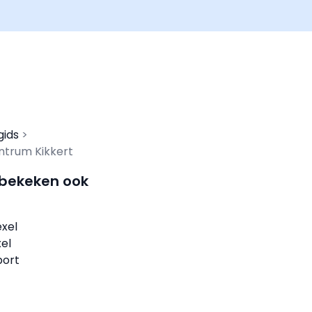
gids
ntrum Kikkert
 bekeken ook
exel
el
port