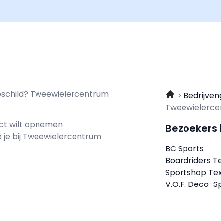
deschild? Tweewielercentrum
Bedrijven
Tweewielerce
act wilt opnemen
Bezoekers
e je bij Tweewielercentrum
BC Sports
Boardriders T
Sportshop Tex
V.O.F. Deco-S