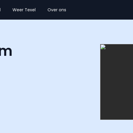
l
Weer Texel
Over ons
um