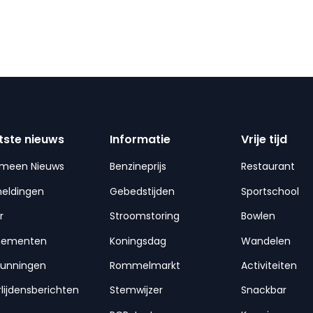
tste nieuws
Informatie
Vrije tijd
emeen Nieuws
Benzineprijs
Restaurant
meldingen
Gebedstijden
Sportschool
r
Stroomstoring
Bowlen
nementen
Koningsdag
Wandelen
gunningen
Rommelmarkt
Activiteiten
lijdensberichten
Stemwijzer
Snackbar