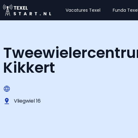
Vacatures Texel
Funda Texe
Tweewielercentr
Kikkert
Vliegwiel 16