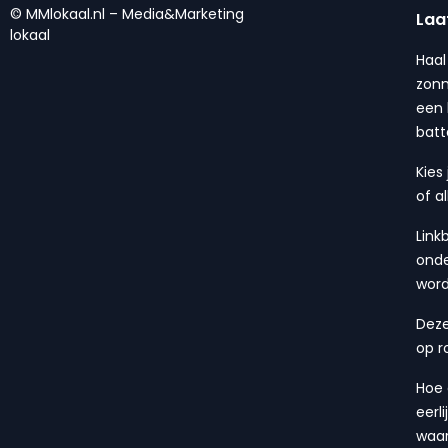
© MMlokaal.nl – Media&Marketing
Laa
lokaal
Haal
zonn
een 
batt
Kies
of a
Link
onde
wor
Deze
op r
Hoe 
eerl
waa