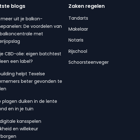
tste blogs
Zaken regelen
Tandarts
 meer uit je balkon-
epanelen: De voordelen van
Makelaar
balkoncentrale met
Notaris
erijopslag
Rijschool
 je CBD-olie: eigen batchtest
lleen een label?
Schoorsteenveger
building helpt Texelse
rnemers beter gevonden te
den
 plagen duiken in de lente
ond en in je tuin
digitale kansspelen
ijkheid en willekeur
rborgen