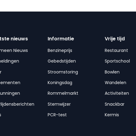
tste nieuws
Informatie
Vrije tijd
emeen Nieuws
Benzineprijs
Restaurant
meldingen
Gebedstijden
Sportschool
r
Stroomstoring
Bowlen
nementen
Koningsdag
Wandelen
gunningen
Rommelmarkt
Activiteiten
lijdensberichten
Stemwijzer
Snackbar
s
PCR-test
Kermis