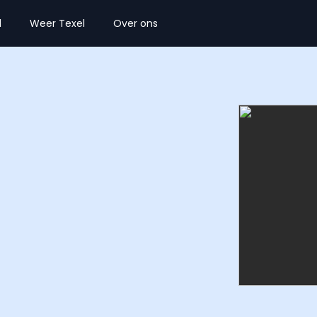
l
Weer Texel
Over ons