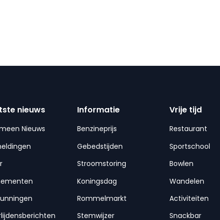
tste nieuws
Informatie
Vrije tijd
emeen Nieuws
Benzineprijs
Restaurant
meldingen
Gebedstijden
Sportschool
r
Stroomstoring
Bowlen
nementen
Koningsdag
Wandelen
gunningen
Rommelmarkt
Activiteiten
lijdensberichten
Stemwijzer
Snackbar