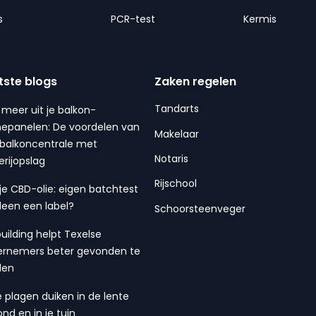
s
PCR-test
Kermis
tste blogs
Zaken regelen
Tandarts
 meer uit je balkon-
epanelen: De voordelen van
Makelaar
balkoncentrale met
Notaris
erijopslag
Rijschool
 je CBD-olie: eigen batchtest
lleen een label?
Schoorsteenveger
building helpt Texelse
rnemers beter gevonden te
den
 plagen duiken in de lente
ond en in je tuin