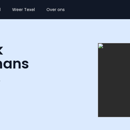
l
Weer Texel
Over ons
k
mans
/