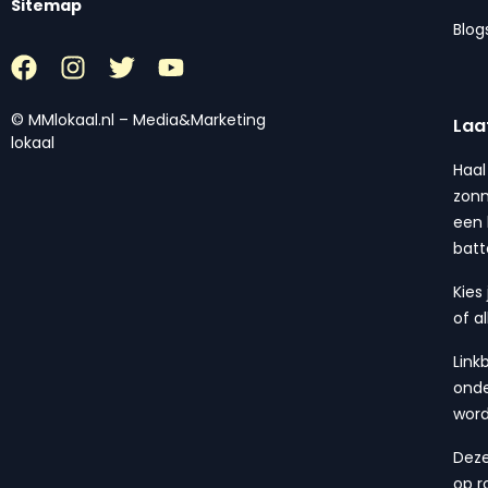
Sitemap
Blog
© MMlokaal.nl – Media&Marketing
Laa
lokaal
Haal
zonn
een 
batt
Kies
of a
Link
onde
wor
Deze
op r