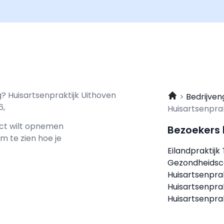
g? Huisartsenpraktijk Uithoven
Bedrijven
6,
Huisartsenpra
act wilt opnemen
Bezoekers
m te zien hoe je
Eilandpraktijk
Gezondheidsc
Huisartsenpra
Huisartsenprak
Huisartsenprak