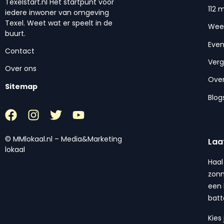
Texelstart.nl Het startpunt voor
112 
iedere inwoner van omgeving
Texel. Weet wat er speelt in de
Wee
buurt.
Eve
Contact
Ver
Over ons
Over
Sitemap
Blog
© MMlokaal.nl – Media&Marketing
Laa
lokaal
Haal
zonn
een 
batt
Kies