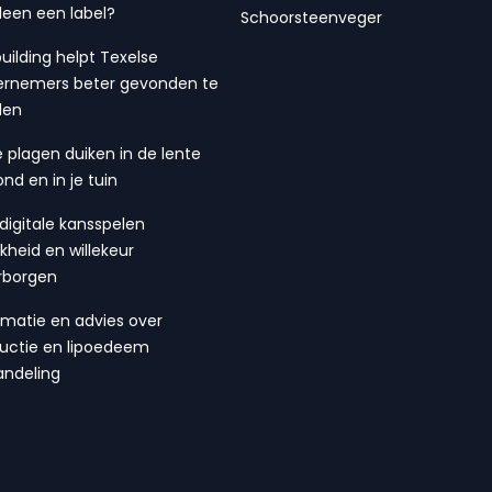
lleen een label?
Schoorsteenveger
building helpt Texelse
rnemers beter gevonden te
den
 plagen duiken in de lente
ond en in je tuin
digitale kansspelen
ijkheid en willekeur
rborgen
rmatie en advies over
suctie en lipoedeem
ndeling