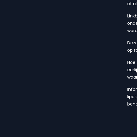
of a
Link
onde
wor
Deze
op r
Hoe 
eerl
waa
Info
lipo
beha