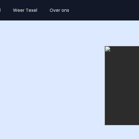
l
Weer Texel
Over ons