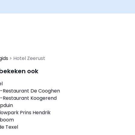
gids
Hotel Zeerust
 bekeken ook
el
l-Restaurant De Cooghen
l-Restaurant Koogerend
pduin
lowpark Prins Hendrik
deboom
de Texel