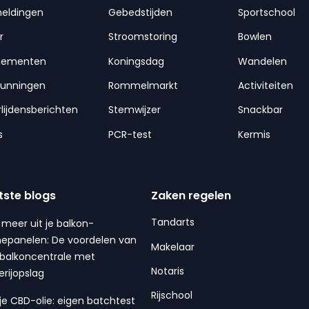
meldingen
Gebedstijden
Sportschool
r
Stroomstoring
Bowlen
nementen
Koningsdag
Wandelen
gunningen
Rommelmarkt
Activiteiten
lijdensberichten
Stemwijzer
Snackbar
s
PCR-test
Kermis
tste blogs
Zaken regelen
Tandarts
 meer uit je balkon-
epanelen: De voordelen van
Makelaar
balkoncentrale met
Notaris
erijopslag
Rijschool
 je CBD-olie: eigen batchtest