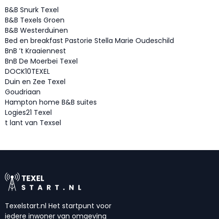
B&B Snurk Texel
B&B Texels Groen
B&B Westerduinen
Bed en breakfast Pastorie Stella Marie Oudeschild
BnB ’t Kraaiennest
BnB De Moerbei Texel
DOCK10TEXEL
Duin en Zee Texel
Goudriaan
Hampton home B&B suites
Logies21 Texel
t lant van Texsel
Texelstart.nl Het startpunt voor
iedere inwoner van omgeving