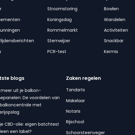
r
Stroomstoring
Bowlen
nementen
Koningsdag
Wandelen
gunningen
Rommelmarkt
Activiteiten
lijdensberichten
Stemwijzer
Snackbar
s
PCR-test
Kermis
tste blogs
Zaken regelen
Tandarts
 meer uit je balkon-
epanelen: De voordelen van
Makelaar
balkoncentrale met
Notaris
erijopslag
Rijschool
 je CBD-olie: eigen batchtest
lleen een label?
Schoorsteenveger