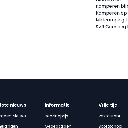
Kamperen bij 
Kamperen op
Minicamping 
SVR Camping
tste nieuws
Informatie
Vrije tijd
emeen Nieuws
Benzineprijs
Restaurant
meldingen
Gebedstijden
Sportschool