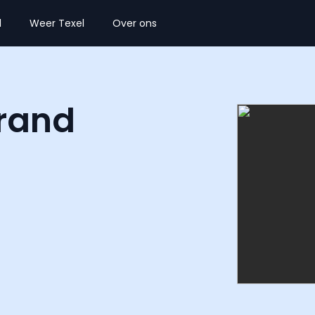
l
Weer Texel
Over ons
rand