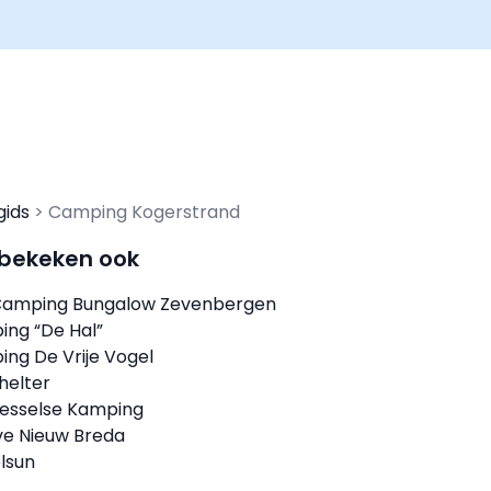
gids
Camping Kogerstrand
 bekeken ook
Camping Bungalow Zevenbergen
ing “De Hal”
ing De Vrije Vogel
helter
esselse Kamping
e Nieuw Breda
lsun